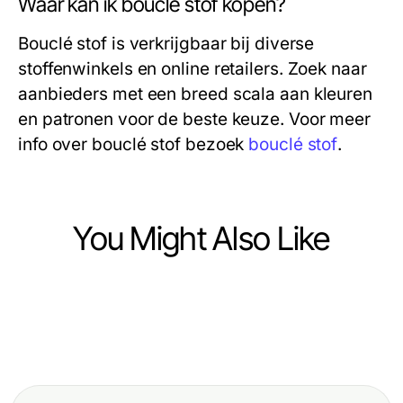
Waar kan ik bouclé stof kopen?
Bouclé stof is verkrijgbaar bij diverse
stoffenwinkels en online retailers. Zoek naar
aanbieders met een breed scala aan kleuren
en patronen voor de beste keuze. Voor meer
info over bouclé stof bezoek
bouclé stof
.
You Might Also Like
Ecommerce & Shopping
Ecommerce & Shopping
rokok88 login Explained Simply for
Ecommerce & Shopping
The Insider's Guide to C4 Poppers
Every K9 Enthusiast in 2026
Quality OEM Parts for All Your
Review: What They Don't Tell You