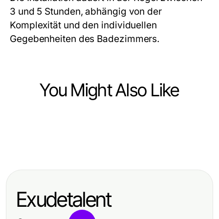
3 und 5 Stunden, abhängig von der
Komplexität und den individuellen
Gegebenheiten des Badezimmers.
You Might Also Like
Ecommerce & Shopping
Ecommerce & Shopping
rokok88 login Explained Simply for
Ecommerce & Shopping
The Insider's Guide to C4 Poppers
Every K9 Enthusiast in 2026
Quality OEM Parts for All Your
Review: What They Don't Tell You
Automotive Needs at
in 2026
Exudetalent
https://factoryoemsupply.com/