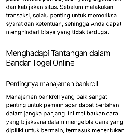
dan kebijakan situs. Sebelum melakukan
transaksi, selalu penting untuk memeriksa
syarat dan ketentuan, sehingga Anda dapat
menghindari biaya yang tidak terduga.
Menghadapi Tantangan dalam
Bandar Togel Online
Pentingnya manajemen bankroll
Manajemen bankroll yang baik sangat
penting untuk pemain agar dapat bertahan
dalam jangka panjang. Ini melibatkan cara
yang bijaksana dalam mengelola dana yang
dipiliki untuk bermain, termasuk menentukan