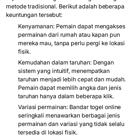
metode tradisional. Berikut adalah beberapa
keuntungan tersebut:
Kenyamanan:
Pemain dapat mengakses
permainan dari rumah atau kapan pun
mereka mau, tanpa perlu pergi ke lokasi
fisik.
Kemudahan dalam taruhan:
Dengan
sistem yang intuitif, menempatkan
taruhan menjadi lebih cepat dan mudah.
Pemain dapat memilih angka dan jenis
taruhan hanya dalam beberapa klik.
Variasi permainan:
Bandar togel online
seringkali menawarkan berbagai jenis
permainan dan variasi yang tidak selalu
tersedia di lokasi fisik.