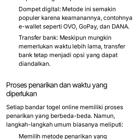
Dompet digital:
Metode ini semakin
populer karena keamanannya, contohnya
e-wallet seperti OVO, GoPay, dan DANA.
Transfer bank:
Meskipun mungkin
memerlukan waktu lebih lama, transfer
bank tetap menjadi opsi yang dapat
diandalkan.
Proses penarikan dan waktu yang
diperlukan
Setiap bandar togel online memiliki proses
penarikan yang berbeda-beda. Namun,
langkah-langkah umum biasanya meliputi:
Memilih metode penarikan yang