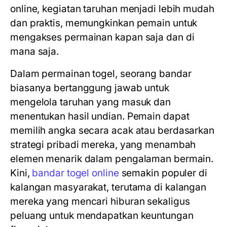
online, kegiatan taruhan menjadi lebih mudah
dan praktis, memungkinkan pemain untuk
mengakses permainan kapan saja dan di
mana saja.
Dalam permainan togel, seorang bandar
biasanya bertanggung jawab untuk
mengelola taruhan yang masuk dan
menentukan hasil undian. Pemain dapat
memilih angka secara acak atau berdasarkan
strategi pribadi mereka, yang menambah
elemen menarik dalam pengalaman bermain.
Kini,
bandar togel online
semakin populer di
kalangan masyarakat, terutama di kalangan
mereka yang mencari hiburan sekaligus
peluang untuk mendapatkan keuntungan