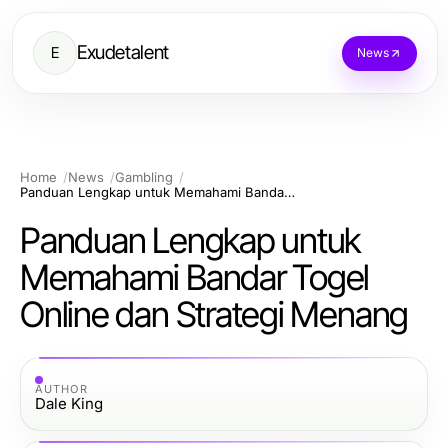
Exudetalent
E
News
Home
News
Gambling
Panduan Lengkap untuk Memahami Bandar Togel Online dan Strategi Menang
Panduan Lengkap untuk
Memahami Bandar Togel
Online dan Strategi Menang
AUTHOR
Dale King