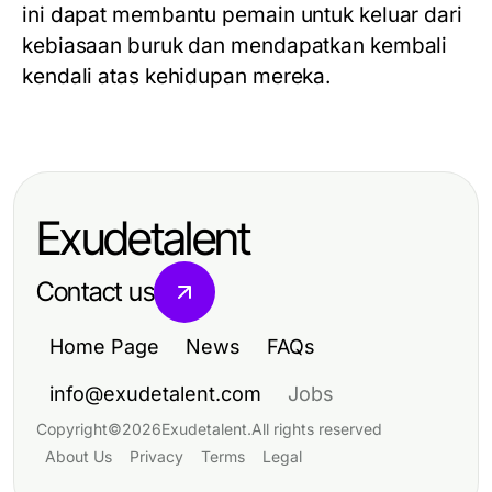
ini dapat membantu pemain untuk keluar dari
kebiasaan buruk dan mendapatkan kembali
kendali atas kehidupan mereka.
Exudetalent
Contact us
Home Page
News
FAQs
info@exudetalent.com
Jobs
Copyright
©
2026
Exudetalent
.
All rights reserved
About Us
Privacy
Terms
Legal