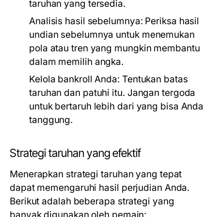
taruhan yang tersedia.
Analisis hasil sebelumnya:
Periksa hasil
undian sebelumnya untuk menemukan
pola atau tren yang mungkin membantu
dalam memilih angka.
Kelola bankroll Anda:
Tentukan batas
taruhan dan patuhi itu. Jangan tergoda
untuk bertaruh lebih dari yang bisa Anda
tanggung.
Strategi taruhan yang efektif
Menerapkan strategi taruhan yang tepat
dapat memengaruhi hasil perjudian Anda.
Berikut adalah beberapa strategi yang
banyak digunakan oleh pemain: