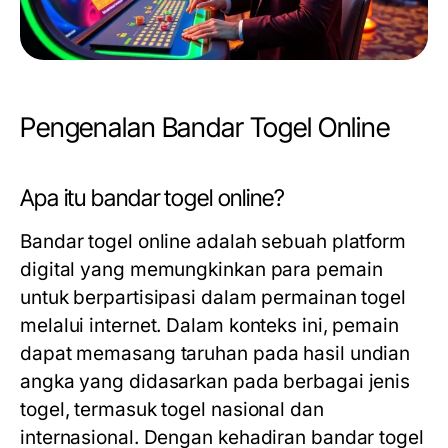
Pengenalan Bandar Togel Online
Apa itu bandar togel online?
Bandar togel online adalah sebuah platform
digital yang memungkinkan para pemain
untuk berpartisipasi dalam permainan togel
melalui internet. Dalam konteks ini, pemain
dapat memasang taruhan pada hasil undian
angka yang didasarkan pada berbagai jenis
togel, termasuk togel nasional dan
internasional. Dengan kehadiran bandar togel