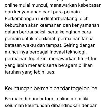
online mulai muncul, menawarkan kebebasan
dan kenyamanan bagi para pemain.
Perkembangan ini dilatarbelakangi oleh
kebutuhan akan keamanan dan kenyamanan
dalam bertransaksi, serta keinginan para
pemain untuk menikmati permainan tanpa
batasan waktu dan tempat. Seiring dengan
munculnya berbagai inovasi teknologi,
permainan togel kini menawarkan fitur-fitur
yang lebih menarik serta beragam pilihan
taruhan yang lebih luas.
Keuntungan bermain bandar togel online
Bermain di bandar togel online memiliki
sejumlah keuntungan dibandingkan dengan