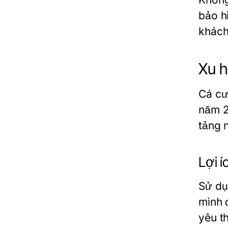
bảo h
khách
Xu 
Cá cư
năm 2
tảng 
Lợi í
Sử dụ
mình 
yêu th