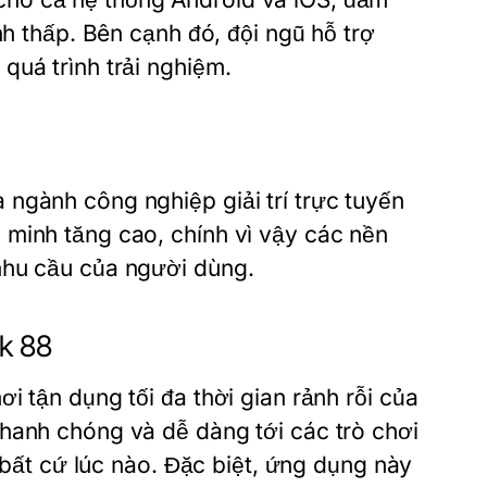
nh thấp. Bên cạnh đó, đội ngũ hỗ trợ
quá trình trải nghiệm.
ngành công nghiệp giải trí trực tuyến
 minh tăng cao, chính vì vậy các nền
nhu cầu của người dùng.
ik 88
i tận dụng tối đa thời gian rảnh rỗi của
nhanh chóng và dễ dàng tới các trò chơi
í bất cứ lúc nào. Đặc biệt, ứng dụng này