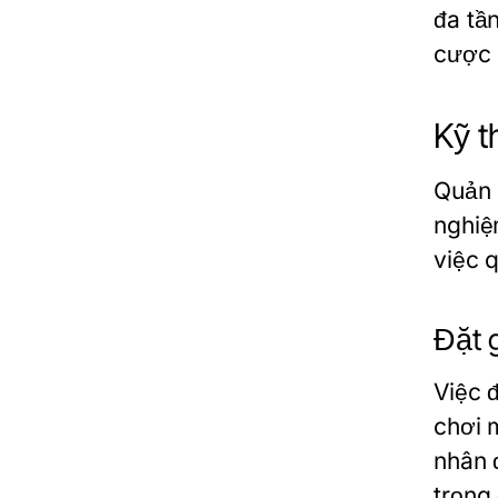
đa tầ
cược 
Kỹ t
Quản 
nghiệ
việc 
Đặt g
Việc 
chơi 
nhân 
trọng