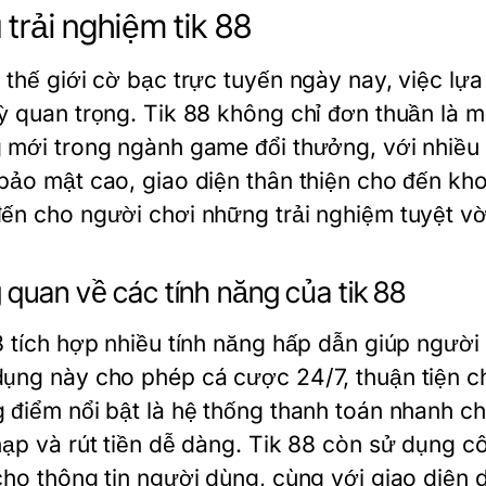
 trải nghiệm tik 88
 thế giới cờ bạc trực tuyến ngày nay, việc lựa
ỳ quan trọng. Tik 88 không chỉ đơn thuần là 
 mới trong ngành game đổi thưởng, với nhiều 
bảo mật cao, giao diện thân thiện cho đến kho
ến cho người chơi những trải nghiệm tuyệt vờ
 quan về các tính năng của tik 88
8 tích hợp nhiều tính năng hấp dẫn giúp người
ụng này cho phép cá cược 24/7, thuận tiện cho
 điểm nổi bật là hệ thống thanh toán nhanh ch
nạp và rút tiền dễ dàng. Tik 88 còn sử dụng c
cho thông tin người dùng, cùng với giao diện 