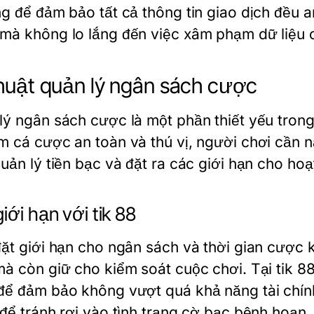
ng để đảm bảo tất cả thông tin giao dịch đều a
mà không lo lắng đến việc xâm phạm dữ liệu 
huật quản lý ngân sách cược
lý ngân sách cược là một phần thiết yếu trong
m cá cược an toàn và thú vị, người chơi cần 
quản lý tiền bạc và đặt ra các giới hạn cho ho
iới hạn với tik 88
đặt giới hạn cho ngân sách và thời gian cược k
mà còn giữ cho kiểm soát cuộc chơi. Tại tik 88,
để đảm bảo không vượt quá khả năng tài chín
 để tránh rơi vào tình trạng cờ bạc bệnh hoạn.