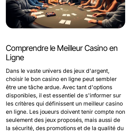
Comprendre le Meilleur Casino en
Ligne
Dans le vaste univers des jeux d'argent,
choisir le bon casino en ligne peut sembler
être une tâche ardue. Avec tant d'options
disponibles, il est essentiel de s'informer sur
les critères qui définissent un meilleur casino
en ligne. Les joueurs doivent tenir compte non
seulement des jeux proposés, mais aussi de
la sécurité, des promotions et de la qualité du