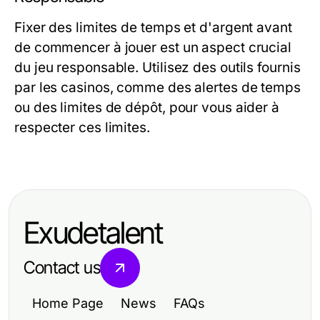
Fixer des limites de temps et d'argent avant
de commencer à jouer est un aspect crucial
du jeu responsable. Utilisez des outils fournis
par les casinos, comme des alertes de temps
ou des limites de dépôt, pour vous aider à
respecter ces limites.
Exudetalent
Contact us
Home Page
News
FAQs