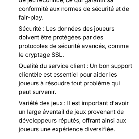
de jeu reconnue, ce qui garantit sa
conformité aux normes de sécurité et de
fair-play.
Sécurité :
Les données des joueurs
doivent être protégées par des
protocoles de sécurité avancés, comme
le cryptage SSL.
Qualité du service client :
Un bon support
clientèle est essentiel pour aider les
joueurs à résoudre tout problème qui
peut survenir.
Variété des jeux :
Il est important d'avoir
un large éventail de jeux provenant de
développeurs réputés, offrant ainsi aux
joueurs une expérience diversifiée.