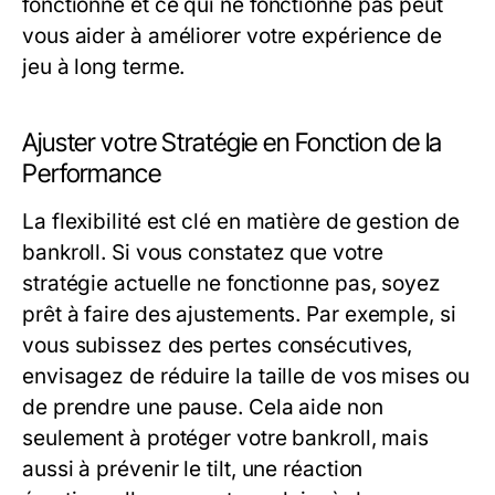
fonctionne et ce qui ne fonctionne pas peut
vous aider à améliorer votre expérience de
jeu à long terme.
Ajuster votre Stratégie en Fonction de la
Performance
La flexibilité est clé en matière de gestion de
bankroll. Si vous constatez que votre
stratégie actuelle ne fonctionne pas, soyez
prêt à faire des ajustements. Par exemple, si
vous subissez des pertes consécutives,
envisagez de réduire la taille de vos mises ou
de prendre une pause. Cela aide non
seulement à protéger votre bankroll, mais
aussi à prévenir le tilt, une réaction