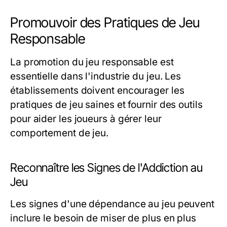
Promouvoir des Pratiques de Jeu
Responsable
La promotion du jeu responsable est
essentielle dans l'industrie du jeu. Les
établissements doivent encourager les
pratiques de jeu saines et fournir des outils
pour aider les joueurs à gérer leur
comportement de jeu.
Reconnaître les Signes de l'Addiction au
Jeu
Les signes d'une dépendance au jeu peuvent
inclure le besoin de miser de plus en plus