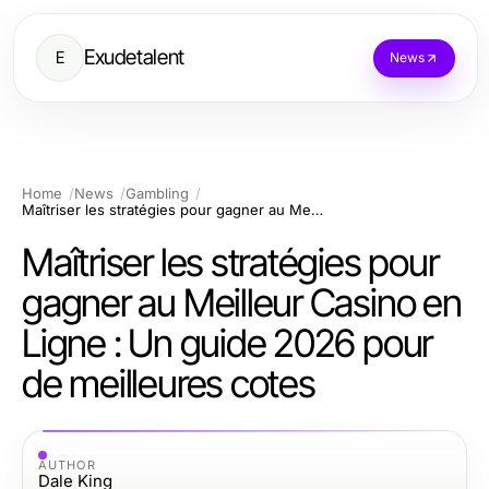
Exudetalent
E
News
Home
News
Gambling
Maîtriser les stratégies pour gagner au Meilleur Casino en Ligne : Un guide 2026 pour de meilleures cotes
Maîtriser les stratégies pour
gagner au Meilleur Casino en
Ligne : Un guide 2026 pour
de meilleures cotes
AUTHOR
Dale King